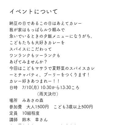
イベントについて
納豆の日であるこの日はあえてカレー
我が家はもっぱらルウ頼みで

急いでいるときの夕飯メニューになりがち。
こどもたちも大好きカレーを

スパイスにこだわって

ワンランクもツーランクも

あげてみませんか？
今回はこどもマサラで夏野菜のスパイスカレ
ーとチャパティ、プーリーをつくります！

カレー好きあつまれー！！
日時　7/10(月) 10:30から13:30ころ

　　　　　　（雨天決行）

場所　みあさの森

参加費　大人1500円　こども3歳以上500円

定員　10組程度

講師　鈴木　幸さん

当日量り売りでスパイスの販売あり
お申し込みはメッセージにて！