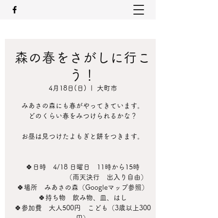
森の春をさがしに行こ
う！
4月18日(日)
  |  
大町市
みあさの森にも春がやってきています。
どのくらい春をみつけられるかな？
お昼は見つけたよもぎと餅をつきます。
🍀日時 4/18 日曜日 11時から15時
（雨天決行 出入り自由）
🍀場所 みあさの森（Googleマップ参照）
🍀持ち物 飲み物、皿、はし
🍀参加費 大人500円 こども（3歳以上300